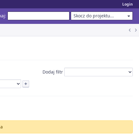
Login
kaj
:
Skocz do projektu...
Dodaj filtr
ia