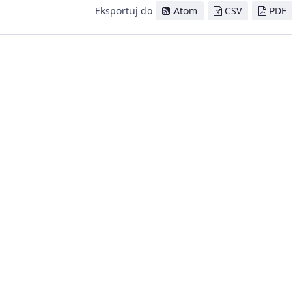
Eksportuj do
Atom
CSV
PDF