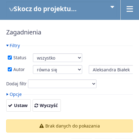
Skocz do projektu...
Zagadnienia
Filtry
Status
Autor
Dodaj filtr
Opcje
Ustaw
Wyczyść
Brak danych do pokazania