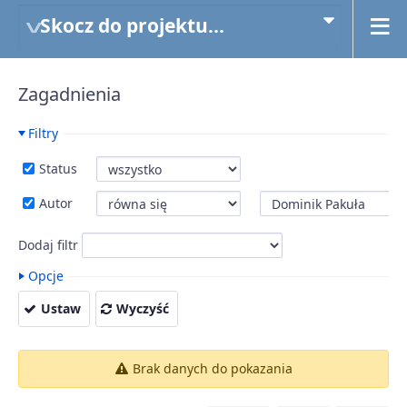
Skocz do projektu...
Zagadnienia
Filtry
Status
Autor
Dodaj filtr
Opcje
Ustaw
Wyczyść
Brak danych do pokazania