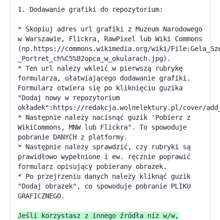
1. Dodawanie grafiki do repozytorium:
* Skopiuj adres url grafiki z Muzeum Narodowego
w Warszawie, Flickra, RawPixel lub Wiki Commons
(np.https://commons.wikimedia.org/wiki/File:Gela_Sz
_Portret_ch%C5%82opca_w_okularach.jpg).
* Ten url należy wkleić w pierwszą rubrykę
formularza, ułatwiającego dodawanie grafiki.
Formularz otwiera się po kliknięciu guzika
"Dodaj nowy w repozytorium
okładek":https://redakcja.wolnelektury.pl/cover/add
* Następnie należy nacisnąć guzik 'Pobierz z
WikiCommons, MNW lub Flickra". To spowoduje
pobranie DANYCH z platformy.
* Następnie należy sprawdzić, czy rubryki są
prawidłowo wypełnione i ew. ręcznie poprawić
formularz opisujący pobierany obrazek.
* Po przejrzeniu danych należy kliknąć guzik
"Dodaj obrazek", co spowoduje pobranie PLIKU
GRAFICZNEGO.
Jeśli korzystasz z innego źródła niż w/w,