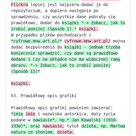
Flickra
lepiej jest najpierw dodać je do
repozytorium, a dopiero następnie po
sprawdzeniu, czy wszystkie dane pobrały się
prawidłowo, dodać do
książki *-> Zobacz, jak to
zrobić poniżej (Sposób I).*
książki.
W przypadku plików pochodzących z
*cyfrowe.mnw.art.pl/*
cyfrowe.mnw.art.pl/
można
dodać bezpośrednio do
książki - jednak trzeba
koniecznie sprawdzić, czy dane są prawidłowo
dodane i czy na okładce nie ma widocznej ramy
obrazu. *-> Zobacz, jak to zrobić poniżej
(Sposób II)*
książki.
h3. Prawidłowy opis grafiki
Prawidłowy opis grafiki powinien zawierać:
*imię
imię
i nazwisko autorki/a, daty życia
podane w
nawiasie*, np.* Jan Kowalski (1910-
1930)*, oraz
nawiasie,
tytuł
dzieła, np. Martwa
natura ze słoniem.
dzieła.