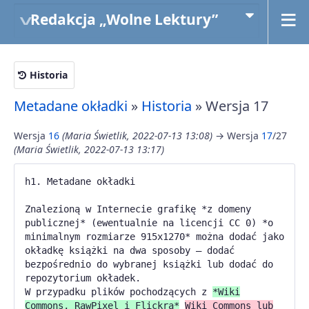
Redakcja „Wolne Lektury”
Historia
Metadane okładki
»
Historia
» Wersja 17
Wersja
16
(Maria Świetlik, 2022-07-13 13:08)
→ Wersja
17
/27
(Maria Świetlik, 2022-07-13 13:17)
h1. Metadane okładki
Znalezioną w Internecie grafikę *z domeny
publicznej* (ewentualnie na licencji CC 0) *o
minimalnym rozmiarze 915x1270* można dodać jako
okładkę książki na dwa sposoby — dodać
bezpośrednio do wybranej książki lub dodać do
repozytorium okładek.
W przypadku plików pochodzących z
*Wiki
Commons, RawPixel i Flickra*
Wiki Commons lub