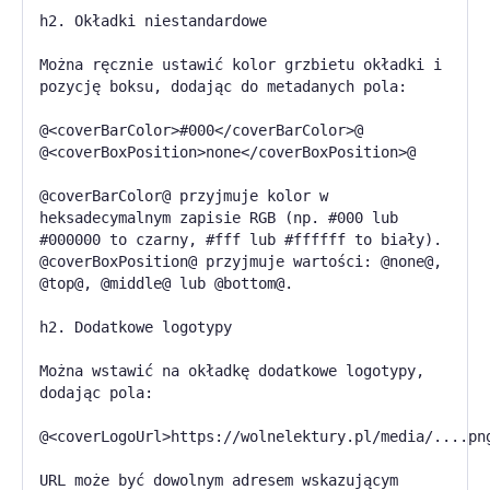
h2. Okładki niestandardowe
Można ręcznie ustawić kolor grzbietu okładki i
pozycję boksu, dodając do metadanych pola:
@<coverBarColor>#000</coverBarColor>@
@<coverBoxPosition>none</coverBoxPosition>@
@coverBarColor@ przyjmuje kolor w
heksadecymalnym zapisie RGB (np. #000 lub
#000000 to czarny, #fff lub #ffffff to biały).
@coverBoxPosition@ przyjmuje wartości: @none@,
@top@, @middle@ lub @bottom@.
h2. Dodatkowe logotypy
Można wstawić na okładkę dodatkowe logotypy,
dodając pola:
@<coverLogoUrl>https://wolnelektury.pl/media/....pn
URL może być dowolnym adresem wskazującym