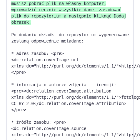
musisz pobrać plik na własny komputer,
wprowadzić ręcznie wszystkie dane, załadować
plik do repozytorium a następnie kliknąć Dodaj
obrazek.
Po dodaniu okładki do repozytorium wygenerowane
zostaną odpowiednie metadane:
* adres zasobu: <pre>
<dc:relation.coverImage.url
xmlns:dc="http://purl.org/dc/elements/1.1/">http://
</pre>
* informacja o autorze zdjęcia i licencji:
<pre><dc:relation.coverImage.attribution
xmlns:dc="http://purl.org/dc/elements/1.1/">fotolog
CC BY 2.0</dc:relation.coverImage.attribution>
</pre>
* źródło zasobu: <pre>
<dc:relation.coverImage.source
xmlns:dc="http://purl.org/dc/elements/1.1/">http://