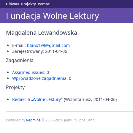
Główna
Projekty
Pomoc
Fundacja Wolne Lektury
Magdalena Lewandowska
E-mail:
blanx199@gmail.com
Zarejestrowany: 2011-04-06
Zagadnienia
Assigned issues
: 0
Wprowadzone zagadnienia
: 0
Projekty
Redakcja „Wolne Lektury”
(Wolontariusz, 2011-04-06)
Powered by
Redmine
© 2006-2019 Jean-Philippe Lang