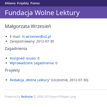
Główna
Projekty
Pomoc
Fundacja Wolne Lektury
Małgorzata Wrzesień
E-mail:
m.wrzesien@o2.pl
Zarejestrowany: 2012-07-30
Zagadnienia
Assigned issues
: 0
Wprowadzone zagadnienia
: 0
Projekty
Redakcja „Wolne Lektury”
(Uczestnik, 2012-07-30)
Powered by
Redmine
© 2006-2019 Jean-Philippe Lang