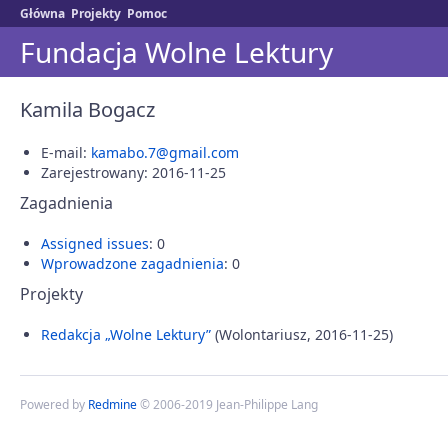
Główna
Projekty
Pomoc
Fundacja Wolne Lektury
Kamila Bogacz
E-mail:
kamabo.7@gmail.com
Zarejestrowany: 2016-11-25
Zagadnienia
Assigned issues
: 0
Wprowadzone zagadnienia
: 0
Projekty
Redakcja „Wolne Lektury”
(Wolontariusz, 2016-11-25)
Powered by
Redmine
© 2006-2019 Jean-Philippe Lang