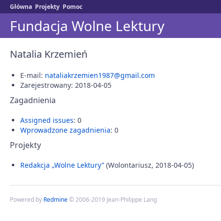
Główna
Projekty
Pomoc
Fundacja Wolne Lektury
Natalia Krzemień
E-mail:
nataliakrzemien1987@gmail.com
Zarejestrowany: 2018-04-05
Zagadnienia
Assigned issues
: 0
Wprowadzone zagadnienia
: 0
Projekty
Redakcja „Wolne Lektury”
(Wolontariusz, 2018-04-05)
Powered by
Redmine
© 2006-2019 Jean-Philippe Lang