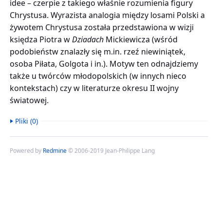
idee – czerpie z takiego właśnie rozumienia figury
Chrystusa. Wyrazista analogia między losami Polski a
żywotem Chrystusa została przedstawiona w wizji
księdza Piotra w
Dziadach
Mickiewicza (wśród
podobieństw znalazły się m.in. rzeź niewiniątek,
osoba Piłata, Golgota i in.). Motyw ten odnajdziemy
także u twórców młodopolskich (w innych nieco
kontekstach) czy w literaturze okresu II wojny
światowej.
Pliki (0)
Powered by
Redmine
© 2006-2019 Jean-Philippe Lang