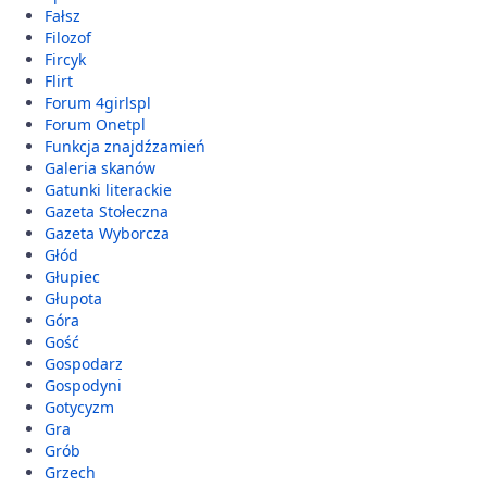
Fałsz
Filozof
Fircyk
Flirt
Forum 4girlspl
Forum Onetpl
Funkcja znajdźzamień
Galeria skanów
Gatunki literackie
Gazeta Stołeczna
Gazeta Wyborcza
Głód
Głupiec
Głupota
Góra
Gość
Gospodarz
Gospodyni
Gotycyzm
Gra
Grób
Grzech