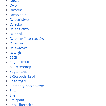
Dusza
Dwór
Dworek
Dworzanin
Dzieciństwo
Dziecko
Dziedzictwo
Dziennik
Dziennik Internautów
Dziennikpl
Dziewictwo
Dźwięk
EBIB
Edytor HTML
Referencje
Edytor XML
E-Gospodarkapl
Egzorcyzm
Elementy początkowe
Elita
Elle
Emigrant
Epoki literackie