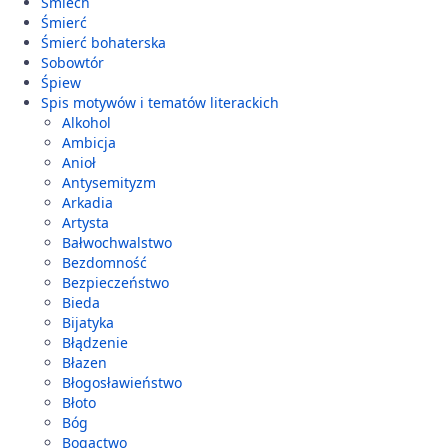
Śmiech
Śmierć
Śmierć bohaterska
Sobowtór
Śpiew
Spis motywów i tematów literackich
Alkohol
Ambicja
Anioł
Antysemityzm
Arkadia
Artysta
Bałwochwalstwo
Bezdomność
Bezpieczeństwo
Bieda
Bijatyka
Błądzenie
Błazen
Błogosławieństwo
Błoto
Bóg
Bogactwo