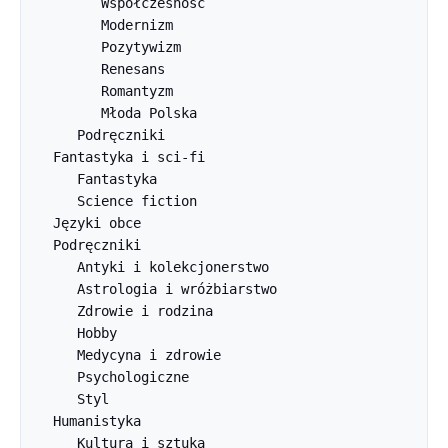
         Współczesność

         Modernizm

         Pozytywizm

         Renesans

         Romantyzm

         Młoda Polska

      Podręczniki

   Fantastyka i sci-fi

      Fantastyka

      Science fiction

   Języki obce

   Podręczniki

      Antyki i kolekcjonerstwo

      Astrologia i wróżbiarstwo

      Zdrowie i rodzina

      Hobby

      Medycyna i zdrowie

      Psychologiczne

      Styl

   Humanistyka

      Kultura i sztuka
