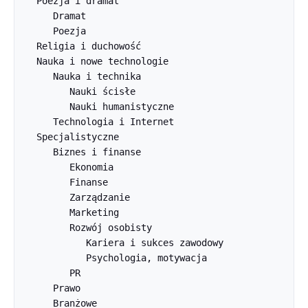
   Poezja i dramat

      Dramat

      Poezja

   Religia i duchowość

   Nauka i nowe technologie

      Nauka i technika

         Nauki ścisłe

         Nauki humanistyczne

      Technologia i Internet

   Specjalistyczne

      Biznes i finanse

         Ekonomia

         Finanse

         Zarządzanie

         Marketing

         Rozwój osobisty

            Kariera i sukces zawodowy

            Psychologia, motywacja

         PR

      Prawo
