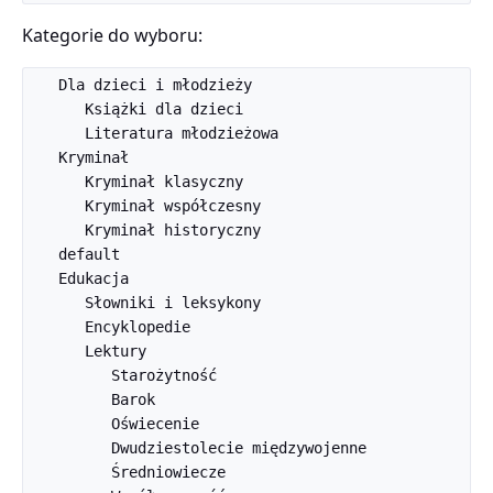
Kategorie do wyboru:
   Dla dzieci i młodzieży

      Książki dla dzieci

      Literatura młodzieżowa

   Kryminał

      Kryminał klasyczny

      Kryminał współczesny

      Kryminał historyczny

   default

   Edukacja

      Słowniki i leksykony

      Encyklopedie

      Lektury

         Starożytność

         Barok

         Oświecenie

         Dwudziestolecie międzywojenne

         Średniowiecze
