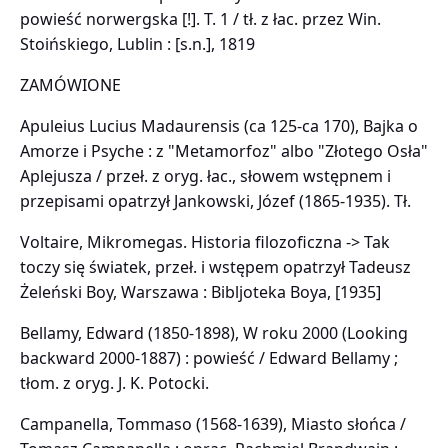
powieść norwergska [!]. T. 1 / tł. z łac. przez Win.
Stoińskiego, Lublin : [s.n.], 1819
ZAMÓWIONE
Apuleius Lucius Madaurensis (ca 125-ca 170), Bajka o
Amorze i Psyche : z "Metamorfoz" albo "Złotego Osła"
Aplejusza / przeł. z oryg. łac., słowem wstępnem i
przepisami opatrzył Jankowski, Józef (1865-1935). Tł.
Voltaire, Mikromegas. Historia filozoficzna -> Tak
toczy się światek, przeł. i wstępem opatrzył Tadeusz
Żeleński Boy, Warszawa : Bibljoteka Boya, [1935]
Bellamy, Edward (1850-1898), W roku 2000 (Looking
backward 2000-1887) : powieść / Edward Bellamy ;
tłom. z oryg. J. K. Potocki.
Campanella, Tommaso (1568-1639), Miasto słońca /