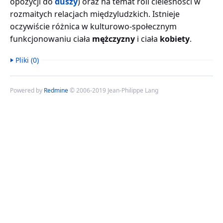
opozycji do
duszy
) oraz na temat roli cielesności w
rozmaitych relacjach międzyludzkich. Istnieje
oczywiście różnica w kulturowo-społecznym
funkcjonowaniu ciała
mężczyzny
i ciała
kobiety
.
Pliki (0)
Powered by
Redmine
© 2006-2019 Jean-Philippe Lang