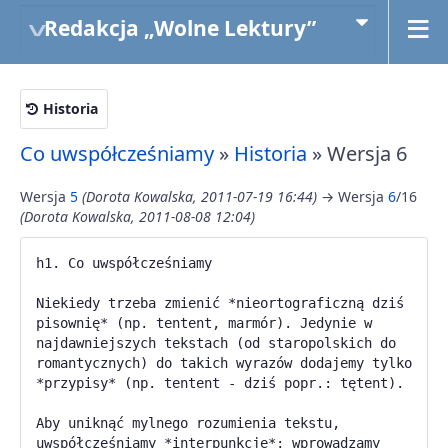
Redakcja „Wolne Lektury”
Historia
Co uwspółcześniamy
»
Historia
» Wersja 6
Wersja
5
(Dorota Kowalska, 2011-07-19 16:44)
→ Wersja
6
/16
(Dorota Kowalska, 2011-08-08 12:04)
h1. Co uwspółcześniamy
Niekiedy trzeba zmienić *nieortograficzną dziś
pisownię* (np. tentent, marmór). Jedynie w
najdawniejszych tekstach (od staropolskich do
romantycznych) do takich wyrazów dodajemy tylko
*przypisy* (np. tentent - dziś popr.: tętent).
Aby uniknąć mylnego rozumienia tekstu,
uwspółcześniamy *interpunkcję*; wprowadzamy