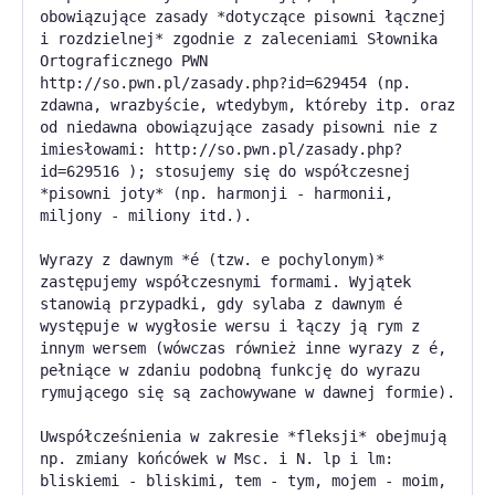
obowiązujące zasady *dotyczące pisowni łącznej
i rozdzielnej* zgodnie z zaleceniami Słownika
Ortograficznego PWN
http://so.pwn.pl/zasady.php?id=629454 (np.
zdawna, wrazbyście, wtedybym, któreby itp. oraz
od niedawna obowiązujące zasady pisowni nie z
imiesłowami: http://so.pwn.pl/zasady.php?
id=629516 ); stosujemy się do współczesnej
*pisowni joty* (np. harmonji - harmonii,
miljony - miliony itd.).
Wyrazy z dawnym *é (tzw. e pochylonym)*
zastępujemy współczesnymi formami. Wyjątek
stanowią przypadki, gdy sylaba z dawnym é
występuje w wygłosie wersu i łączy ją rym z
innym wersem (wówczas również inne wyrazy z é,
pełniące w zdaniu podobną funkcję do wyrazu
rymującego się są zachowywane w dawnej formie).
Uwspółcześnienia w zakresie *fleksji* obejmują
np. zmiany końcówek w Msc. i N. lp i lm:
bliskiemi - bliskimi, tem - tym, mojem - moim,