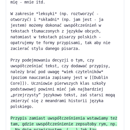
mię - mnie itd.
W zakresie *leksyki* (np. roztworzyć -
otworzyć) i *składni* (np. jam jest - ja
jestem) możemy dokonać uwspółcześnień w
tekstach tłumaczonych z języków obcych,
natomiast w tekstach pisarzy polskich -
opatrujemy te formy przypisami, tak aby nie
zacierać stylu danego pisarza.
Przy podejmowaniu decyzji o tym, czy
uwspółcześniać tekst, czy dodawać przypisy,
należy brać pod uwagę *wiek czytelników*
(poziom nauczania zapisany jest w [[Dublin
Core]]). Uczniowie pierwszych klas szkoły
podstawowej powinni mieć jak najbardziej
„przejrzysty” językowo tekst, zaś starsi mogą
zmierzyć się z meandrami historii języka
polskiego.
Przypis zamiast uwspółcześnienia wstawiamy też
tam, gdzie uwspółcześnienie zepsułoby rym, np.
,,Na dnie przejrzystem. (...) Jak łzy