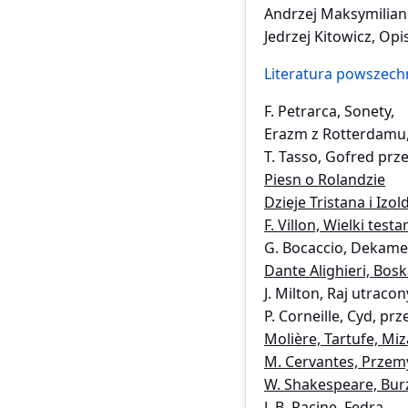
Andrzej Maksymilian 
Jedrzej Kitowicz, Op
Literatura powszech
F. Petrarca, Sonety,
Erazm z Rotterdamu,
T. Tasso, Gofred prz
Piesn o Rolandzie
Dzieje Tristana i Izol
F. Villon, Wielki test
G. Bocaccio, Dekame
Dante Alighieri, Bos
J. Milton, Raj utracon
P. Corneille, Cyd, prz
Molière, Tartufe, Mi
M. Cervantes, Przem
W. Shakespeare, Burz
J. B. Racine, Fedra