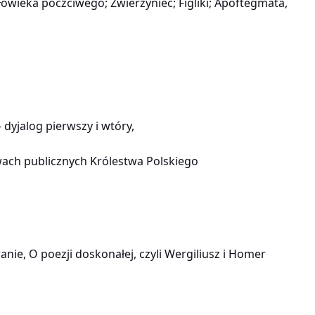
owieka poczciwego; Zwierzyniec; Figliki; Apoftegmata,
dyjalog pierwszy i wtóry,
awach publicznych Królestwa Polskiego
anie, O poezji doskonałej, czyli Wergiliusz i Homer