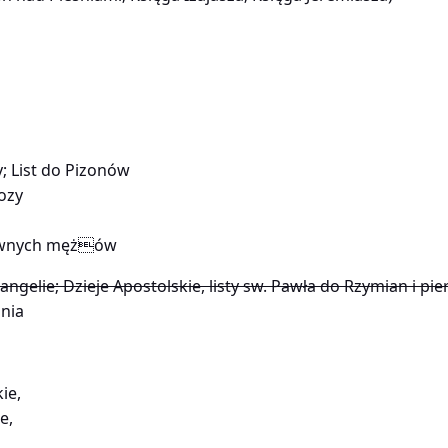
y; List do Pizonów
ozy
ławnych mężów
gelie; Dzieje Apostolskie, listy sw. Pawła do Rzymian i pie
nia
ie,
e,