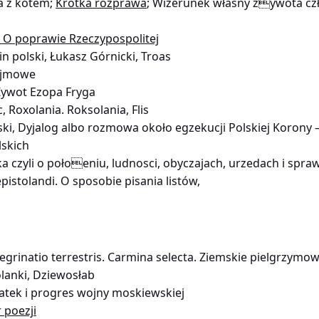
a z kotem;
Krótka rozprawa
; Wizerunek własny żywota czł
, O poprawie Rzeczypospolitej
n polski, Łukasz Górnicki, Troas
sejmowe
Żywot Ezopa Fryga
, Roxolania. Roksolania, Flis
i, Dyjalog albo rozmowa około egzekucji Polskiej Korony – 
skich
a czyli o połoeniu, ludnosci, obyczajach, urzedach i spr
pistolandi. O sposobie pisania listów,
egrinatio terrestris. Carmina selecta. Ziemskie pielgrzymow
lanki, Dziewosłab
atek i progres wojny moskiewskiej
 poezji