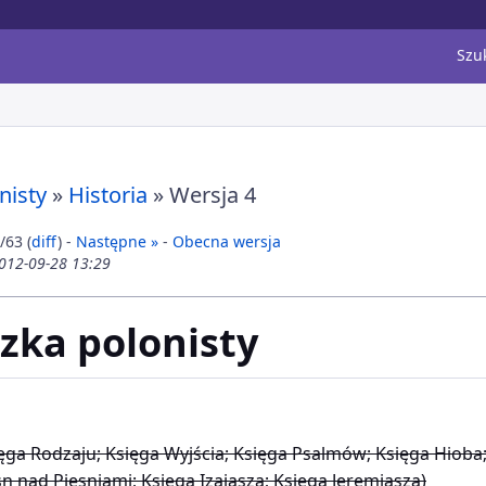
Szu
nisty
»
Historia
» Wersja 4
/63 (
diff
) -
Następne »
-
Obecna wersja
2012-09-28 13:29
czka polonisty
ęga Rodzaju; Księga Wyjścia; Księga Psalmów; Księga Hioba
sn nad Piesniami; Księga Izajasza; Księga Jeremiasza)