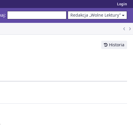
Login
kaj
:
Redakcja „Wolne Lektury”
Historia
;