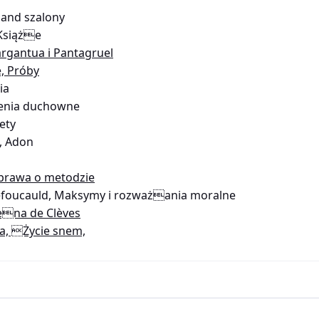
land szalony
 Książe
argantua i Pantagruel
, Próby
ia
zenia duchowne
ety
, Adon
prawa o metodzie
efoucauld, Maksymy i rozważania moralne
iena de Clèves
a, Życie snem,