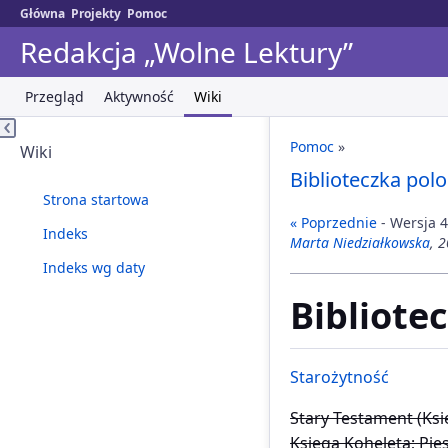
Główna
Projekty
Pomoc
Redakcja „Wolne Lektury”
Przegląd
Aktywność
Wiki
Pomoc
»
Wiki
Biblioteczka polo
Strona startowa
« Poprzednie
- Wersja 4
Indeks
Marta Niedziałkowska
, 
Indeks wg daty
Bibliote
Starożytność
Stary Testament (Ksi
Księga Koheleta; Pie