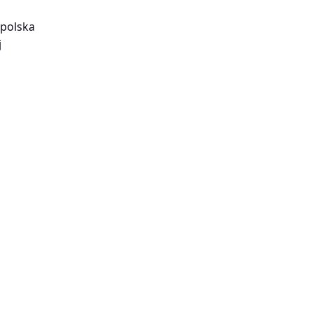
 polska
j