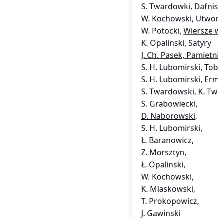
S. Twardowki, Dafn
W. Kochowski, Utwor
W. Potocki,
Wiersze 
K. Opalinski, Satyry
J. Ch. Pasek, Pamietn
S. H. Lubomirski, To
S. H. Lubomirski, Er
S. Twardowski, K. T
S. Grabowiecki,
D. Naborowski
,
S. H. Lubomirski,
Ł. Baranowicz,
Z. Morsztyn,
Ł. Opalinski,
W. Kochowski,
K. Miaskowski,
T. Prokopowicz,
J. Gawinski