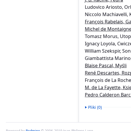
Ludovico Ariosto, Or
Niccolo Machiavelli,
François Rabelais, G
Michel de Montaigne
Tomasz Morus, Utop
Ignacy Loyola, Cwic
William Szekspir, Son
Giambattista Marino
Blaise Pascal, Myśli
René Descartes, Roz
François de La Roch
M. de La Fayette, Ks
Pedro Calderon Barc
Pliki (0)
Powered by
Redmine
© 2006-2019 Jean-Philippe Lang