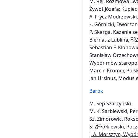
M. Rej, Rozmowa Lw
Żywot Józefa; Kupiec
A. Frycz Modrzewski
Ł. Górnicki, Dworzani
P. Skarga, Kazania 
Biernat z Lublina, 
Sebastian F. Klonowic
Stanisław Orzechowsk
Wybór mów staropol
Marcin Kromer, Polsk
Jan Ursinus, Modus e
Barok
M. Sep Szarzynski
M. K. Sarbiewski, Per
Sz. Zimorowic, Rokso
S. Żółkiewski, Pocz
J. A. Morsztyn, Wybór