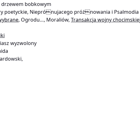
is drzewem bobkowym
y poetyckie, Nieprónujacego próżnowania i Psalmodia
wybrane
, Ogrodu…, Moraliów,
Transakcja wojny chocimskie
iki
biasz wyzwolony
mida
wardowski,