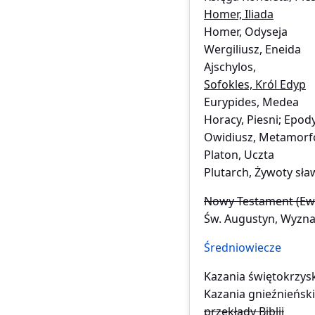
Homer, Iliada
Homer, Odyseja
Wergiliusz, Eneida
Ajschylos,
Sofokles, Król Edyp
Eurypides, Medea
Horacy, Piesni; Epod
Owidiusz, Metamorf
Platon, Uczta
Plutarch, Żywoty s
Nowy Testament (Ewan
Św. Augustyn, Wyzna
Średniowiecze
Kazania świętokrzysk
Kazania gnieźnieński
przekłady Biblii