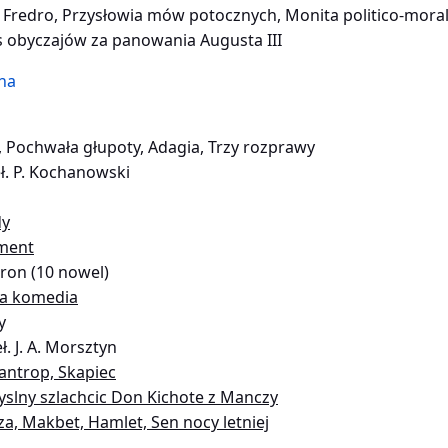
Fredro, Przysłowia mów potocznych, Monita politico-moral
is obyczajów za panowania Augusta III
na
 Pochwała głupoty, Adagia, Trzy rozprawy
eł. P. Kochanowski
dy
ament
ron (10 nowel)
ka komedia
y
eł. J. A. Morsztyn
zantrop, Skapiec
yslny szlachcic Don Kichote z Manczy
a, Makbet, Hamlet, Sen nocy letniej