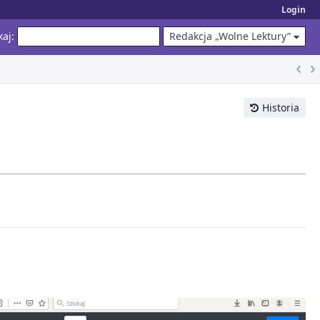
Login
kaj
:
Redakcja „Wolne Lektury”
Historia