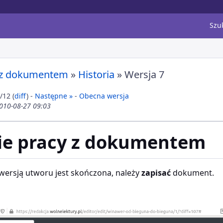
Szu
y z dokumentem
»
Historia
» Wersja 7
/12 (
diff
) -
Następne »
-
Obecna wersja
2010-08-27 09:03
ie pracy z dokumentem
 wersją utworu jest skończona, należy
zapisać
dokument.