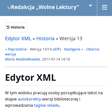
Redakcja „Wolne Lektury”
Historia
Edytor XML
»
Historia
» Wersja 13
« Poprzednie
- Wersja 13/14 (
diff
) -
Następne »
-
Obecna
wersja
Marta Niedziałkowska
, 2011-07-14 14:16
Edytor XML
W tym widoku pracują osoby porządkujące tekst na
etapie
autokorekty
wersji bibliotecznej i
wprowadzania
tagów składu
.